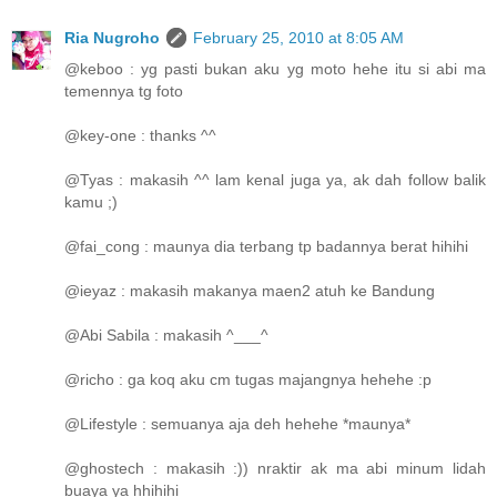
Ria Nugroho
February 25, 2010 at 8:05 AM
@keboo : yg pasti bukan aku yg moto hehe itu si abi ma
temennya tg foto
@key-one : thanks ^^
@Tyas : makasih ^^ lam kenal juga ya, ak dah follow balik
kamu ;)
@fai_cong : maunya dia terbang tp badannya berat hihihi
@ieyaz : makasih makanya maen2 atuh ke Bandung
@Abi Sabila : makasih ^___^
@richo : ga koq aku cm tugas majangnya hehehe :p
@Lifestyle : semuanya aja deh hehehe *maunya*
@ghostech : makasih :)) nraktir ak ma abi minum lidah
buaya ya hhihihi