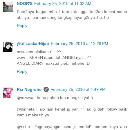
NOOR'S
February 25, 2010 at 11:32 AM
Foto2nya bagus mba..! tapi kok ngga ikut2an loncat sama
abinya...bantuin dong tangkap layang2nya..he..he
Reply
ƒitri LaskarHijab
February 25, 2010 at 12:28 PM
assalamualaikum ri... ^^
wew... KEREN dapet tuh ANGELnya... ^^
ANGEL DIARY maksud piet.. hehehe :D
Reply
Ria Nugroho
February 25, 2010 at 4:49 PM
@miwwa : hehe pohon tua mungkin yahh
@ninneta : alo lam kenal jg yah ^^ ak jg dah follow balik
kamu makasih ya
@richo : *ngebayangin richo jd model* mmmm kaya apa