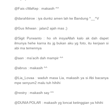
@Fais cWaKep : makasih ^^
@darahbiroe : iya dunkz amen lah ke Bandung ^__^V
@Gus Ikhwan : jalan2 ajah mas ;)
@Sigit Purwanto : ho oh insyaAllah kalo ak dah dapet
ilmunya hehe karna itu jg bukan aku yg foto, itu kerjaan si
abi ma temennya
@aan : ma'acih dah mampir ^^
@abrus : makasih ^^
@Lia_Lovaa : waduh masa Lia, makasih ya si Abi bacanya
mpe senyum2 malu tuh hihihi
@restry : makasih say ^^
@DUNIA POLAR : makasih yg loncat ketinggian ya hihihi