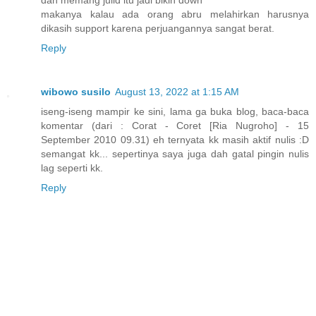
dan memang julid itu jadi bikin down
makanya kalau ada orang abru melahirkan harusnya
dikasih support karena perjuangannya sangat berat.
Reply
wibowo susilo
August 13, 2022 at 1:15 AM
iseng-iseng mampir ke sini, lama ga buka blog, baca-baca
komentar (dari : Corat - Coret [Ria Nugroho] - 15
September 2010 09.31) eh ternyata kk masih aktif nulis :D
semangat kk... sepertinya saya juga dah gatal pingin nulis
lag seperti kk.
Reply