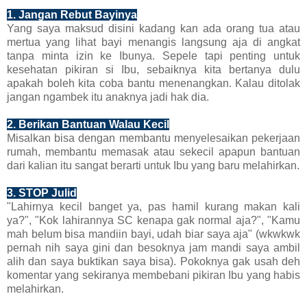
1. Jangan Rebut Bayinya
Yang saya maksud disini kadang kan ada orang tua atau
mertua yang lihat bayi menangis langsung aja di angkat
tanpa minta izin ke Ibunya. Sepele tapi penting untuk
kesehatan pikiran si Ibu, sebaiknya kita bertanya dulu
apakah boleh kita coba bantu menenangkan. Kalau ditolak
jangan ngambek itu anaknya jadi hak dia.
2. Berikan Bantuan Walau Kecil
Misalkan bisa dengan membantu menyelesaikan pekerjaan
rumah, membantu memasak atau sekecil apapun bantuan
dari kalian itu sangat berarti untuk Ibu yang baru melahirkan.
3. STOP Julid
"Lahirnya kecil banget ya, pas hamil kurang makan kali
ya?", "Kok lahirannya SC kenapa gak normal aja?", "Kamu
mah belum bisa mandiin bayi, udah biar saya aja" (wkwkwk
pernah nih saya gini dan besoknya jam mandi saya ambil
alih dan saya buktikan saya bisa). Pokoknya gak usah deh
komentar yang sekiranya membebani pikiran Ibu yang habis
melahirkan.