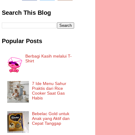
Search This Blog
Popular Posts
Berbagi Kasih melalui T-
Shirt
7 Ide Menu Sahur
Praktis dari Rice
Cooker Saat Gas
Habis
Bebelac Gold untuk
Anak yang Aktif dan
Cepat Tanggap