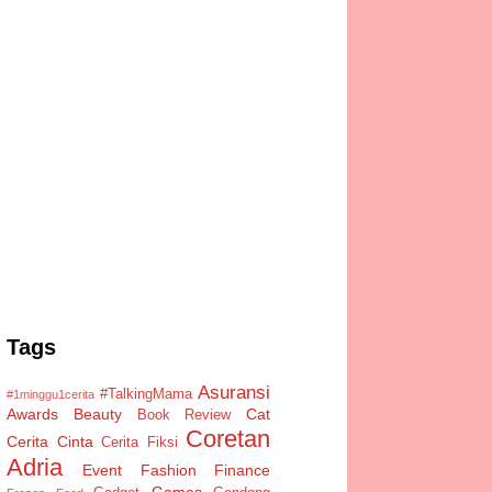
Tags
Asuransi
#TalkingMama
#1minggu1cerita
Awards
Beauty
Cat
Book Review
Coretan
Cerita Cinta
Cerita Fiksi
Adria
Event
Fashion
Finance
Games