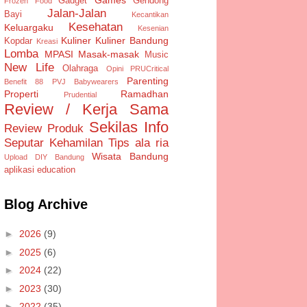
Gadget
Gendong
Frozen Food
Jalan-Jalan
Bayi
Kecantikan
Kesehatan
Keluargaku
Kesenian
Kuliner
Kuliner Bandung
Kopdar
Kreasi
Lomba
MPASI
Masak-masak
Music
New Life
Olahraga
Opini
PRUCritical
Parenting
Benefit 88
PVJ Babywearers
Properti
Ramadhan
Prudential
Review / Kerja Sama
Sekilas Info
Review Produk
Seputar Kehamilan
Tips ala ria
Wisata Bandung
Upload DIY Bandung
aplikasi
education
Blog Archive
►
2026
(9)
►
2025
(6)
►
2024
(22)
►
2023
(30)
►
2022
(35)