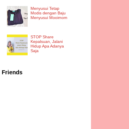
Menyusui Tetap
Modis dengan Baju
Menyusui Mooimom
STOP Share
Kepalsuan, Jalani
Hidup Apa Adanya
Saja
Friends