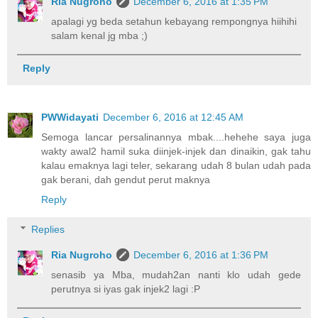
Ria Nugroho
December 6, 2016 at 1:35 PM
apalagi yg beda setahun kebayang rempongnya hiihihi
salam kenal jg mba ;)
Reply
PWWidayati
December 6, 2016 at 12:45 AM
Semoga lancar persalinannya mbak....hehehe saya juga
wakty awal2 hamil suka diinjek-injek dan dinaikin, gak tahu
kalau emaknya lagi teler, sekarang udah 8 bulan udah pada
gak berani, dah gendut perut maknya
Reply
Replies
Ria Nugroho
December 6, 2016 at 1:36 PM
senasib ya Mba, mudah2an nanti klo udah gede
perutnya si iyas gak injek2 lagi :P