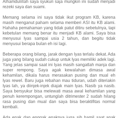
Alhamdulillah saya syukuri saja mungkin ini sudah menjadi
rezeki saya dan suami.
Memang selama ini saya tidak ikut program KB, karena
masih menganut paham selama memberi ASI itu KB alami.
Hahaha pemahaman yang tidak patut ditiru sebetulnya, tapi
kebetulan memang benar itu menjadi KB alami. Saya bisa
menyusui Iyas sampai usia 2 tahun, dan begitu tidak
menyusui berapa bulan eh isi lagi.
Beberapa orang bilang, jarak dengan Iyas terlalu dekat. Ada
juga yang bilang sudah cukup untuk Iyas memiliki adek lagi.
Yang jelas sampai saat ini Iyas masih sangatlah manja dan
super rempong. Saya agak kewalahan dimasa awal
kehamilan, dikala harus merasakan pusing dan mual eh
Iyas rewel. Baru juga rebahan mau tiduran, udah diteriakin
Iyas lah, ya diinjek-injek diajak main Iyas. Nasib ya nasib.
Saya bersyukur bisa melewati masa awal kehamilan yang
penuh kerempongan, untunglah ditrimester 2 sudah hilang
rasa pusing dan mual dan saya bisa beraktifitas normal
kembali.
Ada enak dan enggak enaknya juga sih hamil saat anak