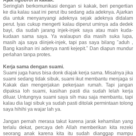
Seringlah berkomunikasi dengan si kakak, beri pengertian
ke dia kalau saat ini perut ibu sedang ada adeknya. Ajarkan
dia untuk menyanyangi adeknya sejak adeknya didalam
perut. Iyas cukup mengerti kalau diperut uminya ada dedek
bayi, dia sudah jarang injek-injek saya atau main kuda-
kudaan sama saya. Ya walaupun dia masih suka lupa,
masih aja saya diinjek-injek, tapi pas saya bilang "aduh ,
Bang kasihan ini adenya nanti kejepit." Dan diapun mundur
perlahan tanpa protes.
Kerja sama dengan suami.
Suami juga harus bisa donk diajak kerja sama. Misalnya jika
suami sedang tidak sibuk, suami ikut membantu menjaga si
Kakak dan mengerjakan pekerjaan rumah. Tapi jangan
dipaksa loh suami, kasihan pasti dia sudah lelah kerja
diluar. Untungnya suami saya sih mau saja membantu, tapi
kalau dia lagi sibuk ya sudah pasti ditolak permintaan tolong
saya hihihi ya wajar lah ya.
Jangan pernah merasa takut karena jarak kehamilan yang
terlalu dekat, percaya deh Allah memberikan kita rezeki
seorang anak karena kita itu sudah dianggap mampu