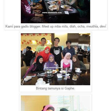
Kami para gadis blogger. Meet up mba mila, diah, ocha, meuthia, devi
Bintang tamunya si Gaphe.