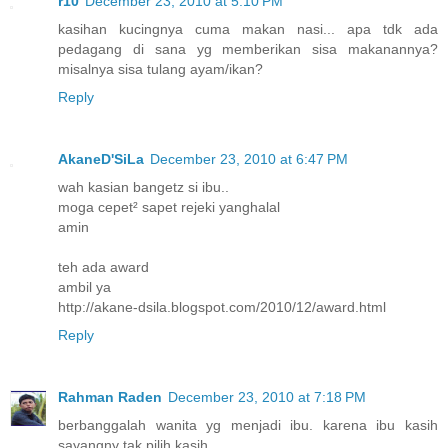
r10
December 23, 2010 at 5:10 PM
kasihan kucingnya cuma makan nasi... apa tdk ada
pedagang di sana yg memberikan sisa makanannya?
misalnya sisa tulang ayam/ikan?
Reply
AkaneD'SiLa
December 23, 2010 at 6:47 PM
wah kasian bangetz si ibu..
moga cepet² sapet rejeki yanghalal
amin
teh ada award
ambil ya
http://akane-dsila.blogspot.com/2010/12/award.html
Reply
Rahman Raden
December 23, 2010 at 7:18 PM
berbanggalah wanita yg menjadi ibu. karena ibu kasih
sayangny tak pilih kasih.....