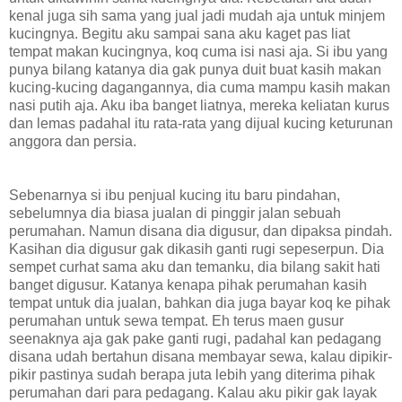
kenal juga sih sama yang jual jadi mudah aja untuk minjem
kucingnya. Begitu aku sampai sana aku kaget pas liat
tempat makan kucingnya, koq cuma isi nasi aja. Si ibu yang
punya bilang katanya dia gak punya duit buat kasih makan
kucing-kucing dagangannya, dia cuma mampu kasih makan
nasi putih aja. Aku iba banget liatnya, mereka keliatan kurus
dan lemas padahal itu rata-rata yang dijual kucing keturunan
anggora dan persia.
Sebenarnya si ibu penjual kucing itu baru pindahan,
sebelumnya dia biasa jualan di pinggir jalan sebuah
perumahan. Namun disana dia digusur, dan dipaksa pindah.
Kasihan dia digusur gak dikasih ganti rugi sepeserpun. Dia
sempet curhat sama aku dan temanku, dia bilang sakit hati
banget digusur. Katanya kenapa pihak perumahan kasih
tempat untuk dia jualan, bahkan dia juga bayar koq ke pihak
perumahan untuk sewa tempat. Eh terus maen gusur
seenaknya aja gak pake ganti rugi, padahal kan pedagang
disana udah bertahun disana membayar sewa, kalau dipikir-
pikir pastinya sudah berapa juta lebih yang diterima pihak
perumahan dari para pedagang. Kalau aku pikir gak layak