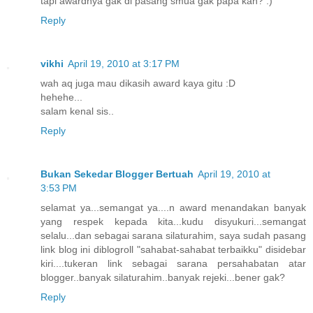
tapi awardnya gak di pasang smua gak papa kan? :)
Reply
vikhi
April 19, 2010 at 3:17 PM
wah aq juga mau dikasih award kaya gitu :D
hehehe...
salam kenal sis..
Reply
Bukan Sekedar Blogger Bertuah
April 19, 2010 at
3:53 PM
selamat ya...semangat ya....n award menandakan banyak
yang respek kepada kita...kudu disyukuri...semangat
selalu...dan sebagai sarana silaturahim, saya sudah pasang
link blog ini diblogroll "sahabat-sahabat terbaikku" disidebar
kiri....tukeran link sebagai sarana persahabatan atar
blogger..banyak silaturahim..banyak rejeki...bener gak?
Reply