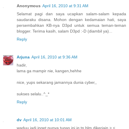
Anonymous
April 16, 2010 at 9:31 AM
Selamat pagi dan saya ucapkan salam-salam kepada
saudaraku disana. Mohon dengan kedamaian hati, saya
persembahkan KB-nya D3pd untuk semua teman-teman
blogger. Terima kasih, salam D3pd :-D (diambil ya)...
Reply
Arjuna
April 16, 2010 at 9:36 AM
hadir,
lama ga mampir nie, kangen,hehhe
nice, yups sekarang jamannya dunia cyber,,
sukses selalu..^_*
Reply
dv
April 16, 2010 at 10:01 AM
waduu jadi inget punya tugas ini jg tp blm dikerjain >.<