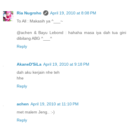
Ria Nugroho
April 19, 2010 at 8:08 PM
To All : Makasih ya ^___~
@achen & Bayu Lebond : hahaha masa iya dah tua gini
dibilang ABG ^___^
Reply
AkaneD'SiLa
April 19, 2010 at 9:18 PM
dah aku kerjain nhe teh
hhe
Reply
achen
April 19, 2010 at 11:10 PM
met malem Jeng.. :-)
Reply