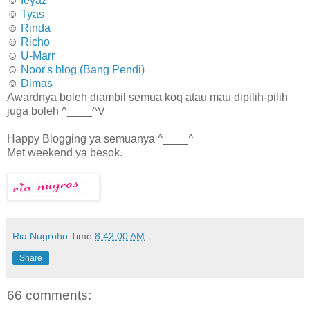
☺
Ieyaz
☺
Tyas
☺
Rinda
☺
Richo
☺
U-Marr
☺
Noor's blog (Bang Pendi)
☺
Dimas
Awardnya boleh diambil semua koq atau mau dipilih-pilih
juga boleh ^____^V
Happy Blogging ya semuanya ^____^
Met weekend ya besok.
Ria Nugroho
Time
8:42:00 AM
Share
66 comments: