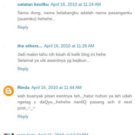
catatan kecilku
April 16, 2010 at 11:24 AM
Sama dong, nama belakangku adalah nama pasanganku
(suamiku) hehehe...
Reply
the others...
April 16, 2010 at 11:26 AM
Jadi makin tahu nih kisah di balik blog ini hehe
Selamat ya utk awardnya yg bejibun...
Reply
Rinda
April 16, 2010 at 11:44 AM
wah buanyak pisan ewotnya teh,,,hatur nuhun ya teh udah
ngetag c daQyu,,,hehehe nantiQ pasang ach d next
post,,~_~
Reply
non inge
April 16, 2010 at 12:24 PM