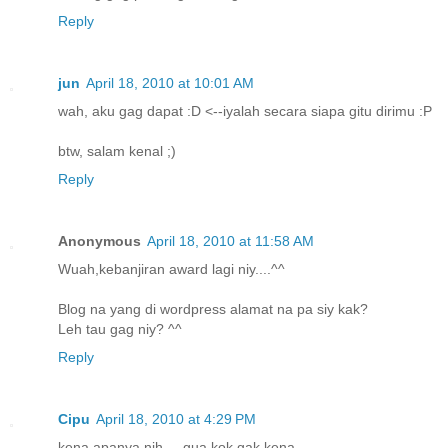
Reply
jun
April 18, 2010 at 10:01 AM
wah, aku gag dapat :D <--iyalah secara siapa gitu dirimu :P
btw, salam kenal ;)
Reply
Anonymous
April 18, 2010 at 11:58 AM
Wuah,kebanjiran award lagi niy....^^
Blog na yang di wordpress alamat na pa siy kak?
Leh tau gag niy? ^^
Reply
Cipu
April 18, 2010 at 4:29 PM
kena apanya nih.... gua kok gak kena ....