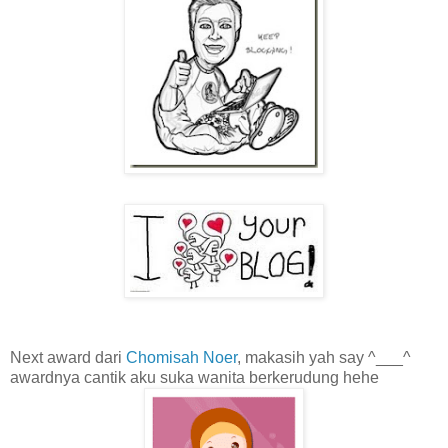
Next award dari
Chomisah Noer
, makasih yah say ^___^
awardnya cantik aku suka wanita berkerudung hehe