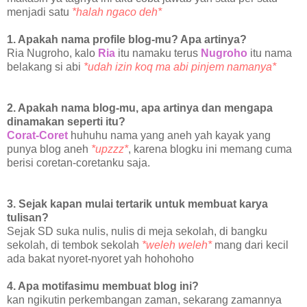
menjadi satu
*halah ngaco deh*
1. Apakah nama profile blog-mu? Apa artinya?
Ria Nugroho, kalo
Ria
itu namaku terus
Nugroho
itu nama
belakang si abi
*udah izin koq ma abi pinjem namanya*
2. Apakah nama blog-mu, apa artinya dan mengapa
dinamakan seperti itu?
Corat-Coret
huhuhu nama yang aneh yah kayak yang
punya blog aneh
*upzzz*
, karena blogku ini memang cuma
berisi coretan-coretanku saja.
3. Sejak kapan mulai tertarik untuk membuat karya
tulisan?
Sejak SD suka nulis, nulis di meja sekolah, di bangku
sekolah, di tembok sekolah
*weleh weleh*
mang dari kecil
ada bakat nyoret-nyoret yah hohohoho
4. Apa motifasimu membuat blog ini?
kan ngikutin perkembangan zaman, sekarang zamannya