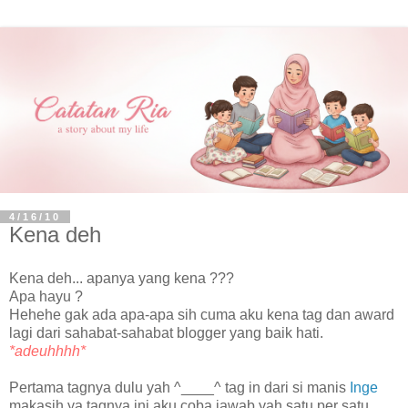
4/16/10
Kena deh
Kena deh... apanya yang kena ???
Apa hayu ?
Hehehe gak ada apa-apa sih cuma aku kena tag dan award
lagi dari sahabat-sahabat blogger yang baik hati.
*adeuhhhh*
Pertama tagnya dulu yah ^____^ tag in dari si manis
Inge
makasih ya tagnya ini aku coba jawab yah satu per satu