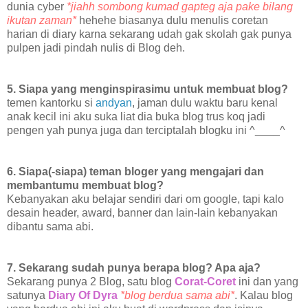
dunia cyber
*jiahh sombong kumad gapteg aja pake bilang
ikutan zaman*
hehehe biasanya dulu menulis coretan
harian di diary karna sekarang udah gak skolah gak punya
pulpen jadi pindah nulis di Blog deh.
5. Siapa yang menginspirasimu untuk membuat blog?
temen kantorku si
andyan
, jaman dulu waktu baru kenal
anak kecil ini aku suka liat dia buka blog trus koq jadi
pengen yah punya juga dan terciptalah blogku ini ^____^
6. Siapa(-siapa) teman bloger yang mengajari dan
membantumu membuat blog?
Kebanyakan aku belajar sendiri dari om google, tapi kalo
desain header, award, banner dan lain-lain kebanyakan
dibantu sama abi.
7. Sekarang sudah punya berapa blog? Apa aja?
Sekarang punya 2 Blog, satu blog
Corat-Coret
ini dan yang
satunya
Diary Of Dyra
*blog berdua sama abi*
. Kalau blog