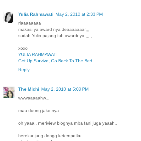
Yulia Rahmawati
May 2, 2010 at 2:33 PM
riaaaaaaaa
makasi ya award nya deaaaaaaar,,,,
sudah Yulia pajang tuh awardnya,,,,,,
xoxo
YULIA RAHMAWATI
Get Up,Survive, Go Back To The Bed
Reply
The Michi
May 2, 2010 at 5:09 PM
wwwaaaaahw...
mau doong jaketnya..
oh yaaa.. meriview blognya mba fani juga yaaah..
berekunjung dongg ketempatku..