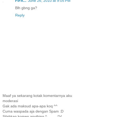
FIFA...
June 26, 2010 at 9:05 PM
Blh gbng ga?
Reply
Maaf ya sekarang kotak komentarnya aku
moderasi
Gak ada maksud apa-apa koq ^^
Cuma waspada aja dengan Spam :D
Silahkan komen anything ^_____^V