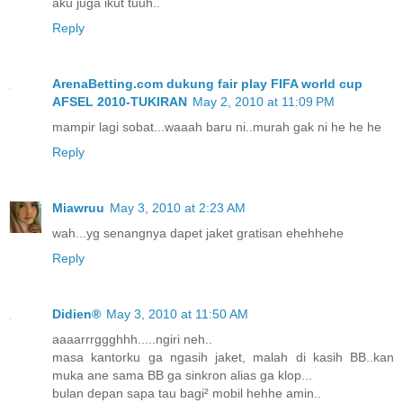
aku juga ikut tuuh..
Reply
ArenaBetting.com dukung fair play FIFA world cup
AFSEL 2010-TUKIRAN
May 2, 2010 at 11:09 PM
mampir lagi sobat...waaah baru ni..murah gak ni he he he
Reply
Miawruu
May 3, 2010 at 2:23 AM
wah...yg senangnya dapet jaket gratisan ehehhehe
Reply
Didien®
May 3, 2010 at 11:50 AM
aaaarrrggghhh.....ngiri neh..
masa kantorku ga ngasih jaket, malah di kasih BB..kan
muka ane sama BB ga sinkron alias ga klop...
bulan depan sapa tau bagi² mobil hehhe amin..