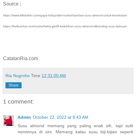
Source ;
https://www.klikdokter.com/gaya-hidup/diet-nutrisi/manfaat-susu-almond-untuk-kesehatan
https://hellosehat.com/nutrisi/fakta-gizi/8-kelebihan-susu-almond-dibanding-susu-lainnya/
CatatanRia.com
Ria Nugroho
Time
12:31:00 AM
Share
1 comment:
Admin
October 22, 2022 at 8:43 AM
Susu almond memang yang paling enak sih, tapi sulit
neminnya di sini. Memang kalau susu biji-bijian seperti