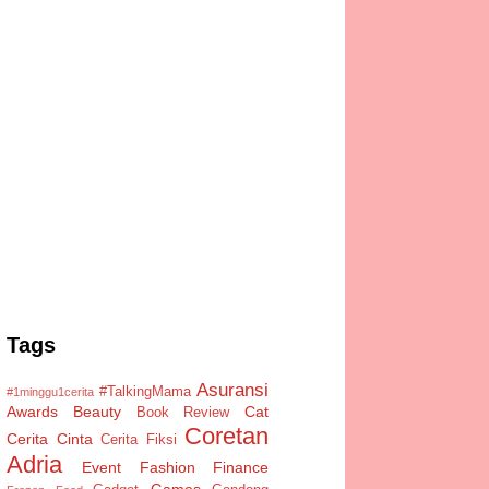
Tags
Asuransi
#TalkingMama
#1minggu1cerita
Awards
Beauty
Cat
Book Review
Coretan
Cerita Cinta
Cerita Fiksi
Adria
Event
Fashion
Finance
Games