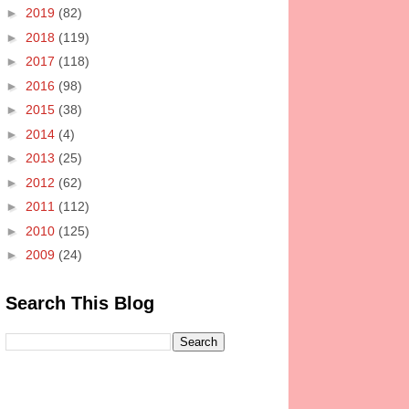
►
2019
(82)
►
2018
(119)
►
2017
(118)
►
2016
(98)
►
2015
(38)
►
2014
(4)
►
2013
(25)
►
2012
(62)
►
2011
(112)
►
2010
(125)
►
2009
(24)
Search This Blog