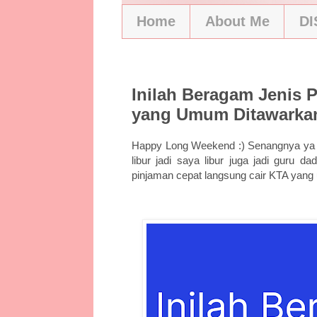
Home
About Me
D
10/28/20
Inilah Beragam Jenis 
yang Umum Ditawarka
Happy Long Weekend :) Senangnya ya lo
libur jadi saya libur juga jadi guru d
pinjaman cepat langsung cair KTA yan