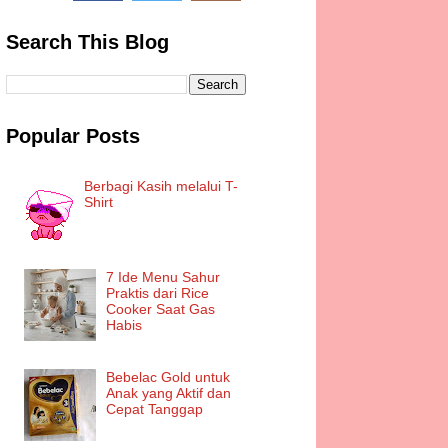
Search This Blog
Popular Posts
Berbagi Kasih melalui T-
Shirt
7 Ide Menu Sahur
Praktis dari Rice
Cooker Saat Gas
Habis
Bebelac Gold untuk
Anak yang Aktif dan
Cepat Tanggap