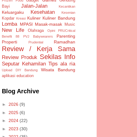
Gadget
Gendong
Frozen Food
Jalan-Jalan
Bayi
Kecantikan
Kesehatan
Keluargaku
Kesenian
Kuliner
Kuliner Bandung
Kopdar
Kreasi
Lomba
MPASI
Masak-masak
Music
New Life
Olahraga
Opini
PRUCritical
Parenting
Benefit 88
PVJ Babywearers
Properti
Ramadhan
Prudential
Review / Kerja Sama
Sekilas Info
Review Produk
Seputar Kehamilan
Tips ala ria
Wisata Bandung
Upload DIY Bandung
aplikasi
education
Blog Archive
►
2026
(9)
►
2025
(6)
►
2024
(22)
►
2023
(30)
►
2022
(35)