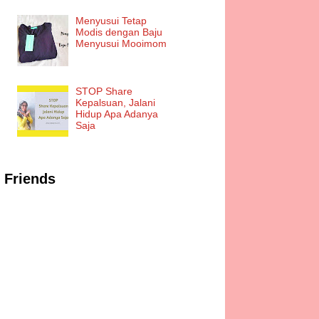
Menyusui Tetap
Modis dengan Baju
Menyusui Mooimom
STOP Share
Kepalsuan, Jalani
Hidup Apa Adanya
Saja
Friends