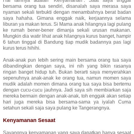
Hal lainnya adalah “Kenyamanan”. Saat saya tinggal
bersama orang tua sendiri, disanalah saya merasa saya
nyaman sekali terbukti dengan menambahnya berat badan
saya hahaha. Gimana enggak naik, kerjaannya selama
liburan ya makan terus. Si Mama anak hilangnya lagi pulang
ke rumah bener-bener dimanja sekali urusan makanan.
Mungkin dia watir lihat anak hilangnya kurus banget, hampir
6 tahun tinggal di Bandung tiap mudik badannya pas lagi
kurus terus hihihi.
Anak-anak pun lebih sering main bersama orang tua saya
dibandingkan dengan saya, ini nih yang bikin rasanya
ringan banget hidup tuh. Bukan berarti saya menyerahkan
sepenuhnya anak-anak ke orang tua, namun momen saya
mudik adalah momen dimana orang tua saya bisa bertemu
dengan cucu-cucu jauhnya. Jadi saya sih membiarkan saja
mereka bermain dengan anak-anak, toh enggak akan setiap
hari juga mereka bisa bersama-sama ya iyalah Cuma
setahun sekali saja saya pulang ke Tangerangnya.
Kenyamanan Sesaat
Sayangnya kenyamanan yang saya dapatkan hanya sesaat