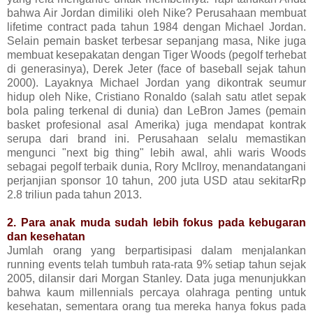
bahwa Air Jordan dimiliki oleh Nike? Perusahaan membuat
lifetime contract pada tahun 1984 dengan Michael Jordan.
Selain pemain basket terbesar sepanjang masa, Nike juga
membuat kesepakatan dengan Tiger Woods (pegolf terhebat
di generasinya), Derek Jeter (face of baseball sejak tahun
2000). Layaknya Michael Jordan yang dikontrak seumur
hidup oleh Nike, Cristiano Ronaldo (salah satu atlet sepak
bola paling terkenal di dunia) dan LeBron James (pemain
basket profesional asal Amerika) juga mendapat kontrak
serupa dari brand ini. Perusahaan selalu memastikan
mengunci "next big thing" lebih awal, ahli waris Woods
sebagai pegolf terbaik dunia, Rory McIlroy, menandatangani
perjanjian sponsor 10 tahun, 200 juta USD atau sekitarRp
2.8 triliun pada tahun 2013.
2. Para anak muda sudah lebih fokus pada kebugaran
dan kesehatan
Jumlah orang yang berpartisipasi dalam menjalankan
running events telah tumbuh rata-rata 9% setiap tahun sejak
2005, dilansir dari Morgan Stanley. Data juga menunjukkan
bahwa kaum millennials percaya olahraga penting untuk
kesehatan, sementara orang tua mereka hanya fokus pada