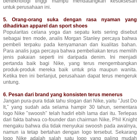
berteknologi tinggi mampu mendatangkan kesuksesan
untuk perusahaan ini.
5. Orang-orang suka dengan rasa nyaman yang
dihadirkan apparel dan sport shoes
Popularitas celana yoga dan sepatu kets sering disebut
sebagai tren mode, analis Morgan Stanley percaya bahwa
pembeli terpaku pada kenyamanan dan kualitas bahan.
Para analis juga percaya bahwa pembeliakan terus memilih
jenis pakaian seperti ini daripada denim. Ini menjadi
pertanda baik bagi Nike, yang terus mengembangkan
produk-produk mereka baik untuk pria maupun wanita.
Ketika tren ini berlanjut, perusahaan dapat terus mengeruk
untung.
6. Pesan dari brand yang konsisten terus menerus
Jangan pura-pura tidak tahu slogan dari Nike, yaitu "Just Do
It," yang sudah ada selama hampir 30 tahun, sementara
logo Nike "swoosh" telah hadirl ebih lama dari itu. Terlepas
dari fakta bahwa co-founder dan chairman Nike, Phil Knight
mengaku bahwa dia tidak menyukai swoosh pada awalnya,
namun ia tetap bertahan dengan logo tersebut. Sekarang
logo Nike adalah salah satu logo yang paling mudah