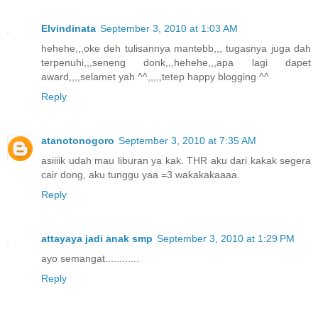
Elvindinata
September 3, 2010 at 1:03 AM
hehehe,,,oke deh tulisannya mantebb,,, tugasnya juga dah
terpenuhi,,,seneng donk,,,hehehe,,,apa lagi dapet
award,,,,selamet yah ^^,,,,,tetep happy blogging ^^
Reply
atanotonogoro
September 3, 2010 at 7:35 AM
asiiiik udah mau liburan ya kak. THR aku dari kakak segera
cair dong, aku tunggu yaa =3 wakakakaaaa.
Reply
attayaya jadi anak smp
September 3, 2010 at 1:29 PM
ayo semangat............
Reply