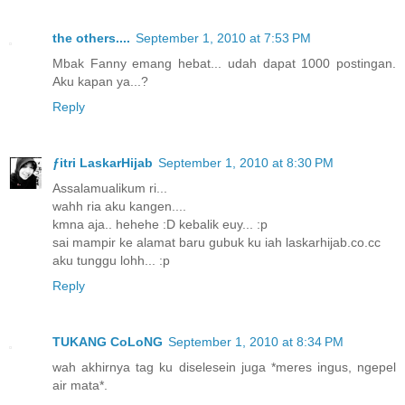
the others....
September 1, 2010 at 7:53 PM
Mbak Fanny emang hebat... udah dapat 1000 postingan.
Aku kapan ya...?
Reply
ƒitri LaskarHijab
September 1, 2010 at 8:30 PM
Assalamualikum ri...
wahh ria aku kangen....
kmna aja.. hehehe :D kebalik euy... :p
sai mampir ke alamat baru gubuk ku iah laskarhijab.co.cc
aku tunggu lohh... :p
Reply
TUKANG CoLoNG
September 1, 2010 at 8:34 PM
wah akhirnya tag ku diselesein juga *meres ingus, ngepel
air mata*.