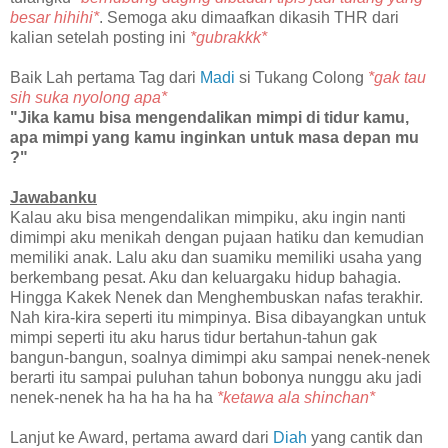
besar hihihi*
. Semoga aku dimaafkan dikasih THR dari
kalian setelah posting ini
*gubrakkk*
Baik Lah pertama Tag dari
Madi
si Tukang Colong
*gak tau
sih suka nyolong apa*
"Jika kamu bisa mengendalikan mimpi di tidur kamu,
apa mimpi yang kamu inginkan untuk masa depan mu
?"
Jawabanku
Kalau aku bisa mengendalikan mimpiku, aku ingin nanti
dimimpi aku menikah dengan pujaan hatiku dan kemudian
memiliki anak. Lalu aku dan suamiku memiliki usaha yang
berkembang pesat. Aku dan keluargaku hidup bahagia.
Hingga Kakek Nenek dan Menghembuskan nafas terakhir.
Nah kira-kira seperti itu mimpinya. Bisa dibayangkan untuk
mimpi seperti itu aku harus tidur bertahun-tahun gak
bangun-bangun, soalnya dimimpi aku sampai nenek-nenek
berarti itu sampai puluhan tahun bobonya nunggu aku jadi
nenek-nenek ha ha ha ha ha
*ketawa ala shinchan*
Lanjut ke Award, pertama award dari
Diah
yang cantik dan