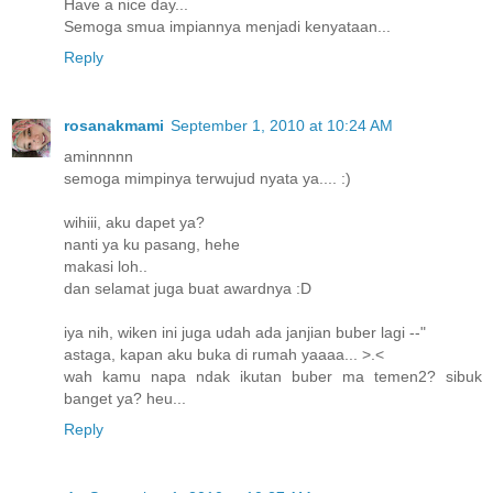
Have a nice day...
Semoga smua impiannya menjadi kenyataan...
Reply
rosanakmami
September 1, 2010 at 10:24 AM
aminnnnn
semoga mimpinya terwujud nyata ya.... :)
wihiii, aku dapet ya?
nanti ya ku pasang, hehe
makasi loh..
dan selamat juga buat awardnya :D
iya nih, wiken ini juga udah ada janjian buber lagi --"
astaga, kapan aku buka di rumah yaaaa... >.<
wah kamu napa ndak ikutan buber ma temen2? sibuk
banget ya? heu...
Reply