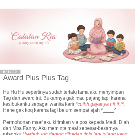
9/1/10
Award Plus Plus Tag
Hu Hu Hu sepertinya sudah terlalu lama aku menyimpan
Tag dan award ini. Bukannya gak mau pajang tapi karena
kesibukanku sebagai wanita karir
*cuihh gayanya hihihi*
.
Hehe gak koq karena lagi belum sempat ajah ^____^
Permohonan maaf aku kirimkan via pos kepada Madi, Diah
dan Mba Fanny. Aku meminta maaf sebesar-besarnya
tulangku
*berhubung daging dibadan tipis jadi tulang yang