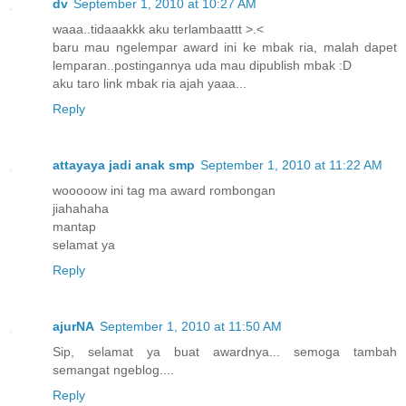
dv
September 1, 2010 at 10:27 AM
waaa..tidaaakkk aku terlambaattt >.<
baru mau ngelempar award ini ke mbak ria, malah dapet
lemparan..postingannya uda mau dipublish mbak :D
aku taro link mbak ria ajah yaaa...
Reply
attayaya jadi anak smp
September 1, 2010 at 11:22 AM
wooooow ini tag ma award rombongan
jiahahaha
mantap
selamat ya
Reply
ajurNA
September 1, 2010 at 11:50 AM
Sip, selamat ya buat awardnya... semoga tambah
semangat ngeblog....
Reply