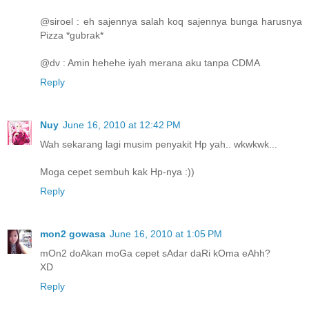
@siroel : eh sajennya salah koq sajennya bunga harusnya
Pizza *gubrak*
@dv : Amin hehehe iyah merana aku tanpa CDMA
Reply
Nuy
June 16, 2010 at 12:42 PM
Wah sekarang lagi musim penyakit Hp yah.. wkwkwk...
Moga cepet sembuh kak Hp-nya :))
Reply
mon2 gowasa
June 16, 2010 at 1:05 PM
mOn2 doAkan moGa cepet sAdar daRi kOma eAhh?
XD
Reply