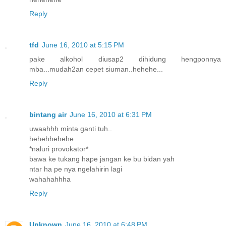
Reply
tfd
June 16, 2010 at 5:15 PM
pake alkohol diusap2 dihidung hengponnya
mba...mudah2an cepet siuman..hehehe...
Reply
bintang air
June 16, 2010 at 6:31 PM
uwaahhh minta ganti tuh..
hehehhehehe
*naluri provokator*
bawa ke tukang hape jangan ke bu bidan yah
ntar ha pe nya ngelahirin lagi
wahahahhha
Reply
Unknown
June 16, 2010 at 6:48 PM