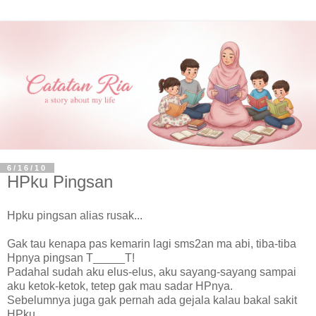
6/16/10
HPku Pingsan
Hpku pingsan alias rusak...
Gak tau kenapa pas kemarin lagi sms2an ma abi, tiba-tiba
Hpnya pingsan T_____T!
Padahal sudah aku elus-elus, aku sayang-sayang sampai
aku ketok-ketok, tetep gak mau sadar HPnya.
Sebelumnya juga gak pernah ada gejala kalau bakal sakit
HPku.