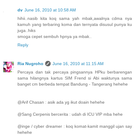
dv
June 16, 2010 at 10:58 AM
hihii..nasib kita koq sama yah mbak,awalnya cdma nya
kamuh yang terbaring koma dan ternyata disusul punya ku
juga..hiks
smoga cepet sembuh hpnya ya mbak..
Reply
Ria Nugroho
June 16, 2010 at 11:15 AM
Percaya dan tak percaya pingsannya HPku berbarengan
sama hilangnya kartus SIM Frend si Abi waktunya sama
banget cm berbeda tempat Bandung - Tangerang hehehe
@Arif Chasan : asik ada yg ikut doain hehehe
@Sang Cerpenis bercerita : udah di ICU VIP mba hehe
@inge / cyber dreamer : koq komat-kamit manggil ujan say
hehehe